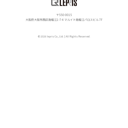
550-0015
大阪府大阪市西区南堀江1-7-4 マルイト南堀江パロスビル 7F
© 2026 lepris Co., Ltd. | All Rights Reserved.