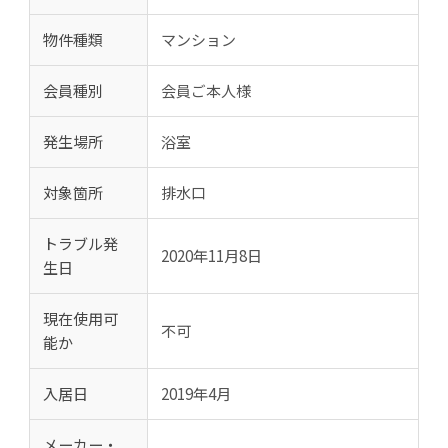
物件種類
マンション
会員種別
会員ご本人様
発生場所
浴室
対象箇所
排水口
トラブル発
2020年11月8日
生日
現在使用可
不可
能か
入居日
2019年4月
メーカー・